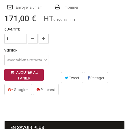
Envoyer à un ami
Imprimer
171,00 €
HT
205,20 €
TTC
QUANTITÉ
VERSION
AJOUTER AU
Tweet
Partager
PANIER
Google+
Pinterest
EN SAVOIR PLUS