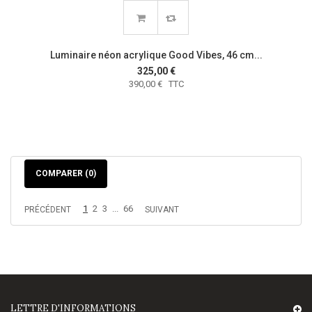
Luminaire néon acrylique Good Vibes, 46 cm...
325,00 €
390,00 € TTC
COMPARER (
0
)
1
2
3
...
66
PRÉCÉDENT
SUIVANT
LETTRE D'INFORMATIONS