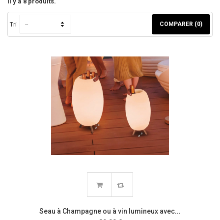
Il y a 8 produits.
Tri
COMPARER (
0
)
--
Seau à Champagne ou à vin lumineux avec...