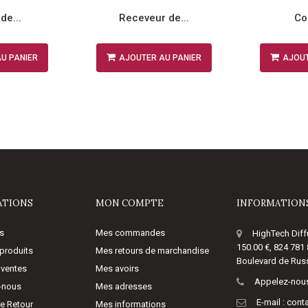
de...
Receveur de...
Co
U PANIER
AJOUTER AU PANIER
AJOUT
ATIONS
MON COMPTE
INFORMATIONS
s
Mes commandes
HighTech Diff
150.00 €, 824 781
produits
Mes retours de marchandise
Boulevard de Russ
 ventes
Mes avoirs
Appelez-nous
-nous
Mes adresses
E-mail :
cont
de Retour
Mes informations