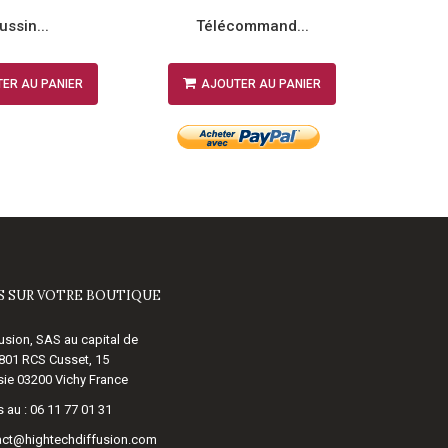
ussin...
Télécommand...
ER AU PANIER
AJOUTER AU PANIER
A
 SUR VOTRE BOUTIQUE
usion, SAS au capital de
 801 RCS Cusset, 15
ie 03200 Vichy France
 au :
06 11 77 01 31
act@hightechdiffusion.com