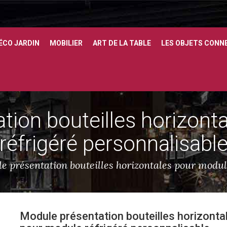
ÉCO JARDIN
MOBILIER
ART DE LA TABLE
LES OBJETS CONN
tion bouteilles horizont
réfrigéré personnalisabl
e présentation bouteilles horizontales pour modul
Module présentation bouteilles horizonta