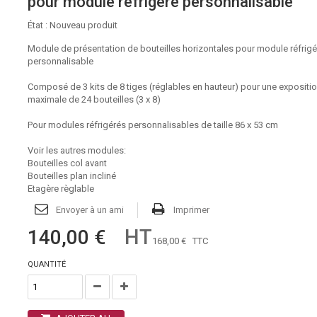
pour module réfrigéré personnalisable
État :
Nouveau produit
Module de présentation de bouteilles horizontales pour module réfrigé
personnalisable
Composé de 3 kits de 8 tiges (réglables en hauteur) pour une expositi
maximale de 24 bouteilles (3 x 8)
Pour modules réfrigérés personnalisables de taille 86 x 53 cm
Voir les autres modules:
Bouteilles col avant
Bouteilles plan incliné
Etagère règlable
Envoyer à un ami
Imprimer
HT
140,00 €
168,00 €
TTC
QUANTITÉ