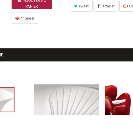
AJOUTER AU
Tweet
Partager
Go
PANIER
Pinterest
E :