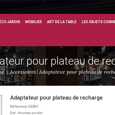
ÉCO JARDIN
MOBILIER
ART DE LA TABLE
LES OBJETS CONN
ateur pour plateau de re
me
Accessoires
Adaptateur pour plateau de rech
Adaptateur pour plateau de recharge
Référence
333N1
État :
Nouveau produit