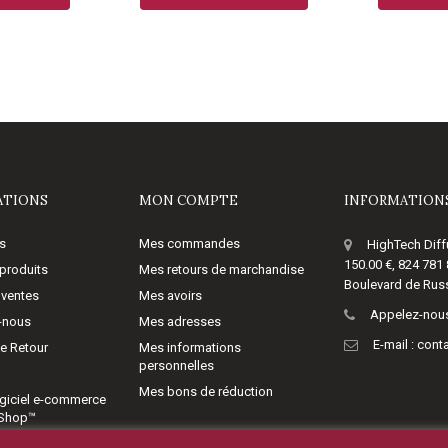
ATIONS
MON COMPTE
INFORMATIONS
s
Mes commandes
HighTech Diff
150.00 €, 824 781
produits
Mes retours de marchandise
Boulevard de Russ
 ventes
Mes avoirs
Appelez-nous
-nous
Mes adresses
E-mail :
cont
de Retour
Mes informations
personnelles
Mes bons de réduction
giciel e-commerce
aShop™