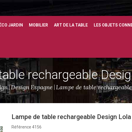
ÉCO JARDIN
MOBILIER
ART DE LA TABLE
LES OBJETS CONN
able rechargeable Desig
ign
Design Espagne
Lampe de table rechargeable
Lampe de table rechargeable Design Lola
Référence
4156