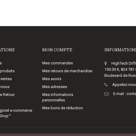
ATIONS
MON COMPTE
INFORMATIONS
s
Mes commandes
HighTech Diff
150.00 €, 824 781
produits
Mes retours de marchandise
Boulevard de Russ
 ventes
Mes avoirs
Appelez-nous
-nous
Mes adresses
E-mail :
cont
de Retour
Mes informations
personnelles
Mes bons de réduction
giciel e-commerce
aShop™