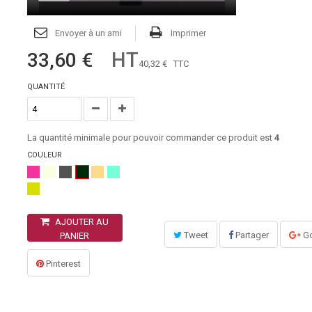
Envoyer à un ami
Imprimer
HT
33,60 €
40,32 €
TTC
QUANTITÉ
La quantité minimale pour pouvoir commander ce produit est
4
COULEUR
AJOUTER AU
Tweet
Partager
Go
PANIER
Pinterest