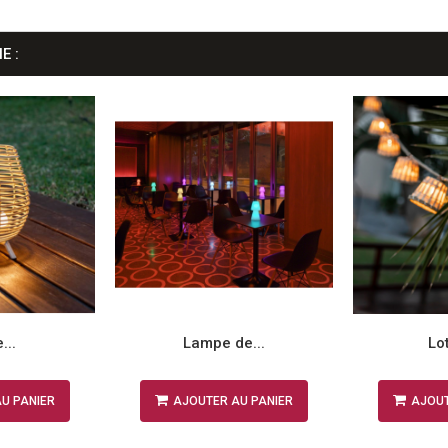
E :
...
Lampe de...
Lot
U PANIER
AJOUTER AU PANIER
AJOUT