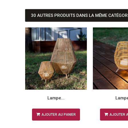
30 AUTRES PRODUITS DANS LA MÊME CATÉGORI
Lampe...
Lampe
NIER
AJOUTER AU PANIER
AJOUTER A