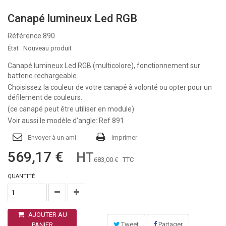
Canapé lumineux Led RGB
Référence
890
État :
Nouveau produit
Canapé lumineux Led RGB (multicolore), fonctionnement sur
batterie rechargeable.
Choisissez la couleur de votre canapé à volonté ou opter pour un
défilement de couleurs.
(ce canapé peut être utiliser en module)
Voir aussi le modèle d'angle: Ref 891
Envoyer à un ami
Imprimer
569,17 €
HT
683,00 €
TTC
QUANTITÉ
AJOUTER AU
Tweet
Partager
PANIER