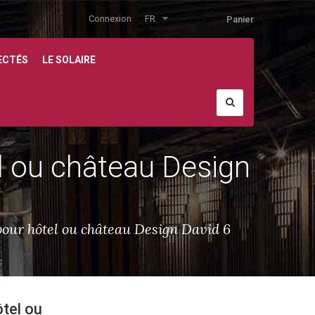
Connexion
FR
Panier
ECTÉS
LE SOLAIRE
el ou château Design
pour hôtel ou château Design David 6
ôtel ou