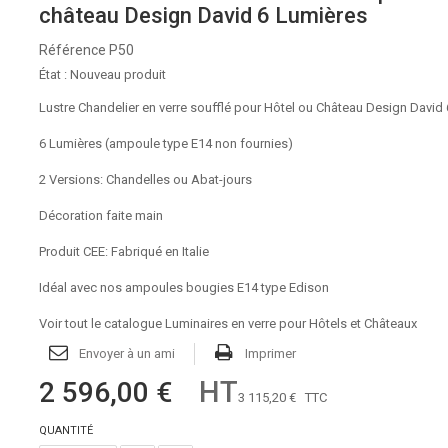
château Design David 6 Lumières
Référence
P50
État :
Nouveau produit
Lustre Chandelier en verre soufflé pour Hôtel ou Château Design David
6 Lumières (ampoule type E14 non fournies)
2 Versions: Chandelles ou Abat-jours
Décoration faite main
Produit CEE: Fabriqué en Italie
Idéal avec nos ampoules bougies E14 type Edison
Voir tout le catalogue Luminaires en verre pour Hôtels et Châteaux
Envoyer à un ami
Imprimer
HT
2 596,00 €
3 115,20 €
TTC
QUANTITÉ