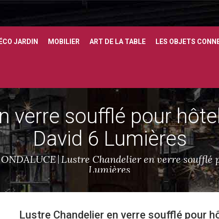
ÉCO JARDIN
MOBILIER
ART DE LA TABLE
LES OBJETS CONN
n verre soufflé pour hôt
David 6 Lumières
ONDALUCE
Lustre Chandelier en verre soufflé 
Lumières
Lustre Chandelier en verre soufflé pour h