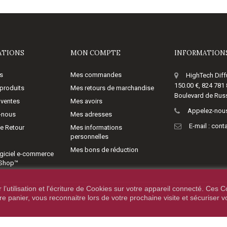
ATIONS
MON COMPTE
INFORMATIONS
s
Mes commandes
HighTech Diff
150.00 €, 824 781
produits
Mes retours de marchandise
Boulevard de Russ
 ventes
Mes avoirs
Appelez-nous
-nous
Mes adresses
E-mail :
cont
de Retour
Mes informations
personnelles
Mes bons de réduction
giciel e-commerce
aShop™
’utilisation et l'écriture de Cookies sur votre appareil connecté. Ces Co
tre panier, vous reconnaitre lors de votre prochaine visite et sécuriser 