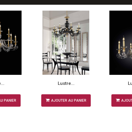
...
Lustre...
Lu
U PANIER
AJOUTER AU PANIER
AJOUT