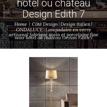
hôtel ou château
Design Edith 7
Home
Côté Design
Design italien
ONDALUCE
Lampadaire en verre
artisanal fabriqué main et porcelaine fine
pour hôtel ou château Design Edith 7