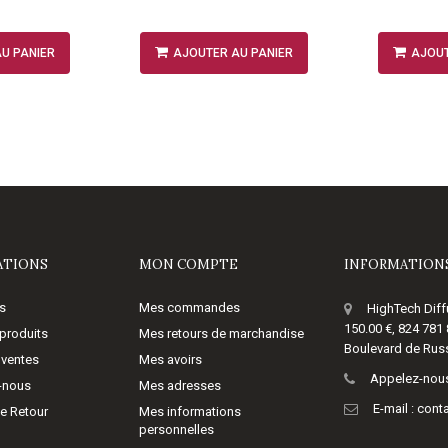
U PANIER
AJOUTER AU PANIER
AJOUT
ATIONS
MON COMPTE
INFORMATIONS
s
Mes commandes
HighTech Diff
150.00 €, 824 781
produits
Mes retours de marchandise
Boulevard de Russ
 ventes
Mes avoirs
Appelez-nous
-nous
Mes adresses
E-mail :
cont
de Retour
Mes informations
personnelles