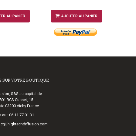
ER AU PANIER
AJOUTER AU PANIER
A
 SUR VOTRE BOUTIQUE
usion, SAS au capital de
 801 RCS Cusset, 15
ie 03200 Vichy France
 au :
06 11 77 01 31
act@hightechdiffusion.com