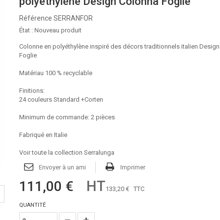
polyéthylène Design Colonna Foglie
Référence
SERRANFOR
État :
Nouveau produit
Colonne en polyéthylène inspiré des décors traditionnels italien Desig
Foglie
Matériau 100 % recyclable
Finitions:
24 couleurs Standard +Corten
Minimum de commande: 2 pièces
Fabriqué en Italie
Voir toute la collection Serralunga
Envoyer à un ami
Imprimer
HT
111,00 €
133,20 €
TTC
QUANTITÉ