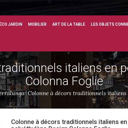
ÉCO JARDIN
MOBILIER
ART DE LA TABLE
LES OBJETS CONN
raditionnels italiens en 
Colonna Foglie
erralunga
Colonne à décors traditionnels italien
Colonne à décors traditionnels italiens en