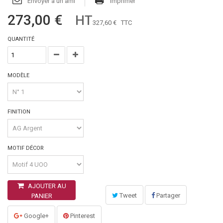
Envoyer à un ami
Imprimer
273,00 €
HT
327,60 €
TTC
QUANTITÉ
MODÈLE
FINITION
MOTIF DÉCOR
AJOUTER AU
Tweet
Partager
PANIER
Google+
Pinterest