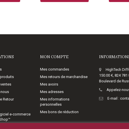
ATIONS
MON COMPTE
INFORMATIONS
s
Mes commandes
HighTech Diff
150.00 €, 824 781
produits
Mes retours de marchandise
Boulevard de Russ
 ventes
Mes avoirs
Appelez-nous
-nous
Mes adresses
E-mail :
cont
de Retour
Mes informations
personnelles
Mes bons de réduction
giciel e-commerce
aShop™