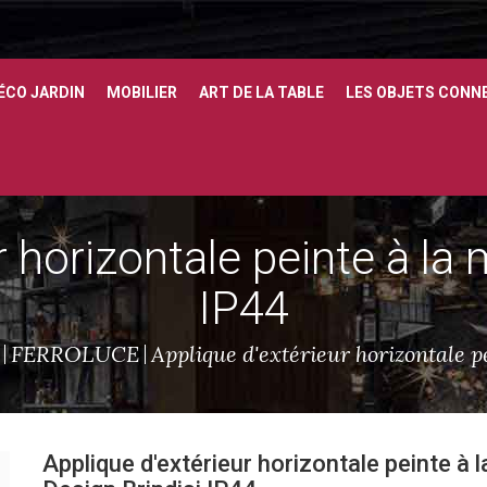
ÉCO JARDIN
MOBILIER
ART DE LA TABLE
LES OBJETS CONN
r horizontale peinte à la 
IP44
FERROLUCE
Applique d'extérieur horizontale p
Applique d'extérieur horizontale peinte à 