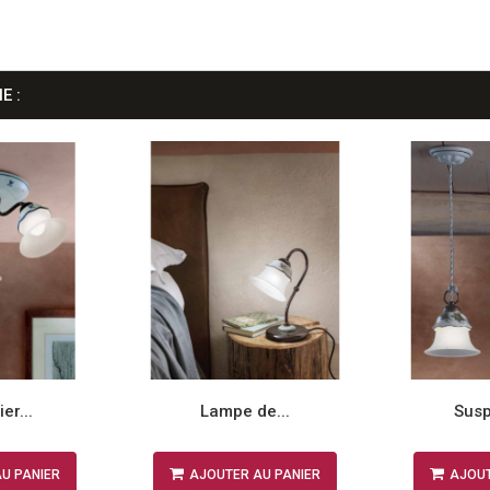
E :
er...
Lampe de...
Susp
U PANIER
AJOUTER AU PANIER
AJOUT