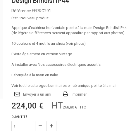
Design Brindisi IP44
Référence
FERRC291
État :
Nouveau produit
Applique d'extérieur horizontale peinte à la main Design Brindisi IP44
(de légères différences peuvent apparaître par rapport aux photos)
10 couleurs et 4 motifs au choix (voir photo)
Existe également en version Vintage
A installer avec
Nos accessoires électriques assortis
Fabriquée à la main en Italie
Voir tout le catalogue Luminaires en céramique peinte à la main
Envoyer à un ami
Imprimer
HT
224,00 €
268,80 €
TTC
QUANTITÉ