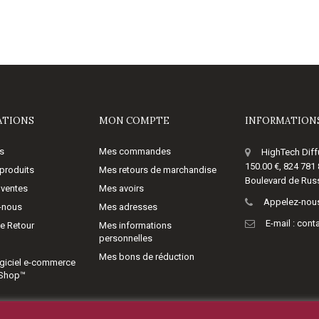
ATIONS
MON COMPTE
INFORMATIONS
s
Mes commandes
HighTech Diff
150.00 €, 824 781
produits
Mes retours de marchandise
Boulevard de Russ
 ventes
Mes avoirs
Appelez-nous
-nous
Mes adresses
E-mail :
cont
de Retour
Mes informations
personnelles
Mes bons de réduction
giciel e-commerce
aShop™