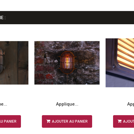
E :
e...
Applique...
App
U PANIER
AJOUTER AU PANIER
AJOUT