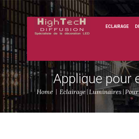
ECLAIRAGE
D
Le créateur du Poléasy, le polyéthylène facile à entretenir.
Applique pour e
Home
Eclairage
Luminaires
Pour 