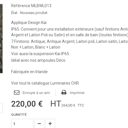
Référence
MLBWL013
État :
Nouveau produit
Applique Design Kai
IP65: Convient pour une installation extérieure (sauf finitions Ant
Argent et Laiton Poli ou Satin) et en salle de bain (toutes finitions
7 Finitions: Antique, Antique Argent, Laiton poli, Laiton satin, Lait
Noir + Laiton, Blanc + Laiton
Voir aussi
la suspension Kai IP65
Idéal avec nos ampoules Déco
Fabriquée en Irlande
Voir tout le catalogue Luminaires CHR
Envoyer à un ami
Imprimer
HT
220,00 €
264,00 €
TTC
QUANTITÉ