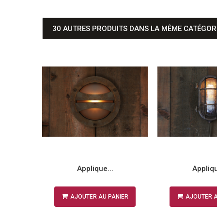
30 AUTRES PRODUITS DANS LA MÊME CATÉGORI
 s...
NIER
Applique...
Appliqu
NIER
AJOUTER AU PANIER
AJOUTER A