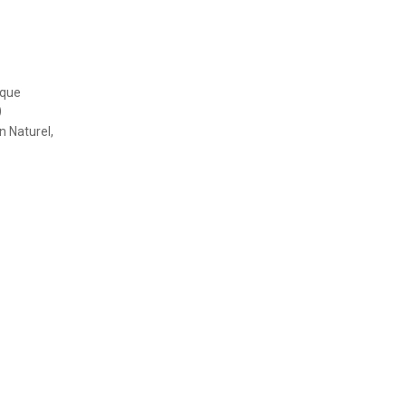
ique
)
on Naturel,