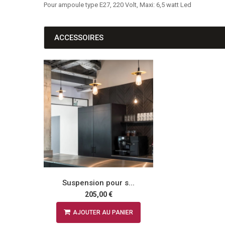
Pour ampoule type E27, 220 Volt, Maxi: 6,5 watt Led
ACCESSOIRES
 s...
Suspension pour s...
205,00 €
NIER
AJOUTER AU PANIER