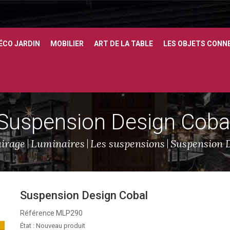
ÉCO JARDIN
MOBILIER
ART DE LA TABLE
LES OBJETS CONN
Suspension Design Coba
airage
Luminaires
Les suspensions
Suspension 
Suspension Design Cobal
Référence
MLP290
État :
Nouveau produit