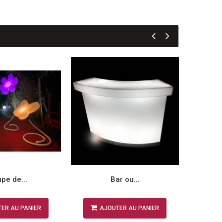
pe de...
Bar ou...
ER AU PANIER
AJOUTER AU PANIER
A