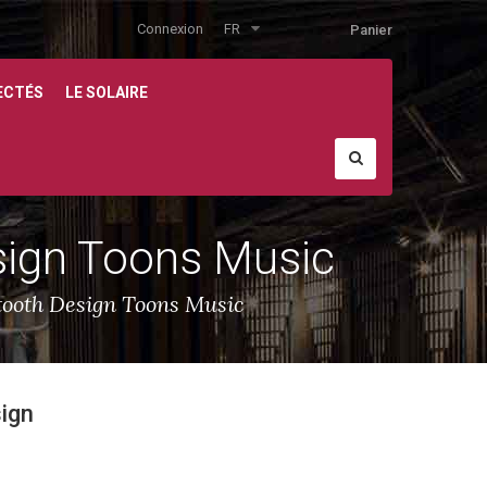
Connexion
FR
Panier
ECTÉS
LE SOLAIRE
sign Toons Music
tooth Design Toons Music
ign