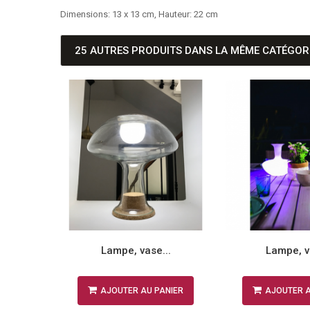
Dimensions: 13 x 13 cm, Hauteur: 22 cm
25 AUTRES PRODUITS DANS LA MÊME CATÉGORI
Lampe, vase...
Lampe, v
NIER
AJOUTER AU PANIER
AJOUTER A