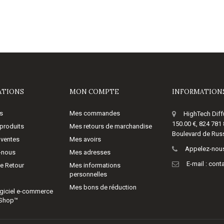
ATIONS
MON COMPTE
INFORMATIONS
s
Mes commandes
HighTech Diff
150.00 €, 824 781
produits
Mes retours de marchandise
Boulevard de Russ
 ventes
Mes avoirs
Appelez-nous
-nous
Mes adresses
E-mail :
cont
de Retour
Mes informations
personnelles
Mes bons de réduction
giciel e-commerce
aShop™