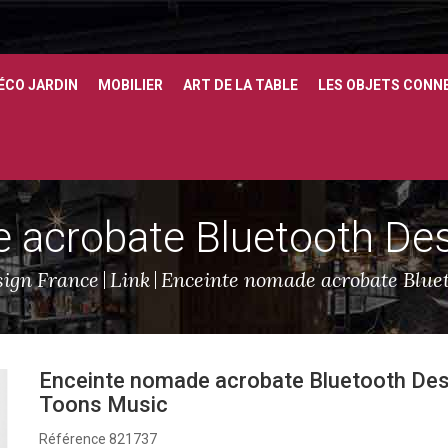
ÉCO JARDIN
MOBILIER
ART DE LA TABLE
LES OBJETS CONN
 acrobate Bluetooth De
ign France
Link
Enceinte nomade acrobate Blue
Enceinte nomade acrobate Bluetooth Des
Toons Music
Référence
821737