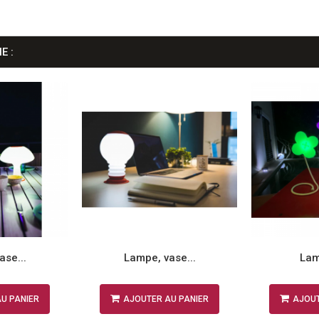
E :
ase...
Lampe, vase...
Lam
U PANIER
AJOUTER AU PANIER
AJOUT