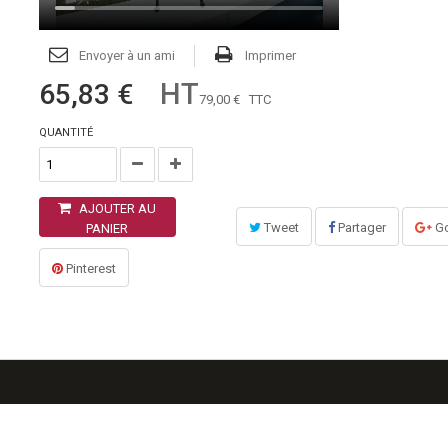
Envoyer à un ami
Imprimer
HT
65,83 €
79,00 €
TTC
QUANTITÉ
AJOUTER AU
Tweet
Partager
Go
PANIER
Pinterest