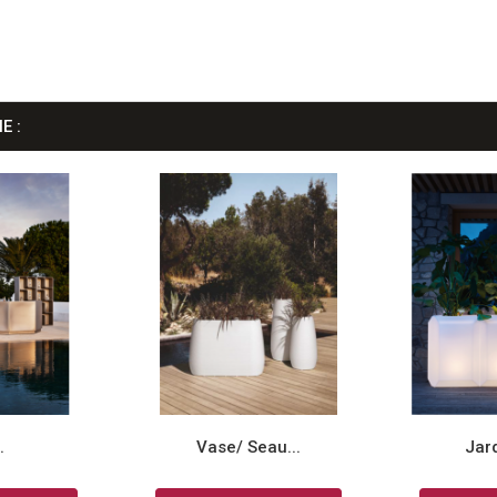
E :
.
Vase/ Seau...
Jard