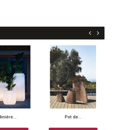
inière...
Pot de...