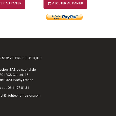
ER AU PANIER
AJOUTER AU PANIER
A
 SUR VOTRE BOUTIQUE
usion, SAS au capital de
 801 RCS Cusset, 15
ie 03200 Vichy France
 au :
06 11 77 01 31
act@hightechdiffusion.com