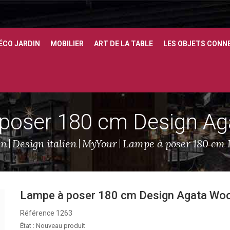
ÉCO JARDIN
MOBILIER
ART DE LA TABLE
LES OBJETS CONN
poser 180 cm Design A
gn
Design italien
MyYour
Lampe à poser 180 cm 
Lampe à poser 180 cm Design Agata Wo
Référence
1263
État :
Nouveau produit