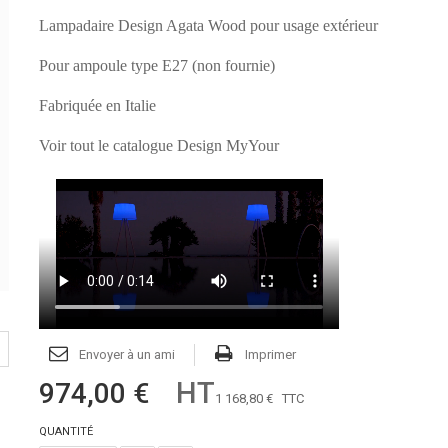
Lampadaire Design Agata Wood pour usage extérieur
Pour ampoule type E27 (non fournie)
Fabriquée en Italie
Voir tout le catalogue Design MyYour
Envoyer à un ami
Imprimer
HT
974,00 €
1 168,80 €
TTC
QUANTITÉ