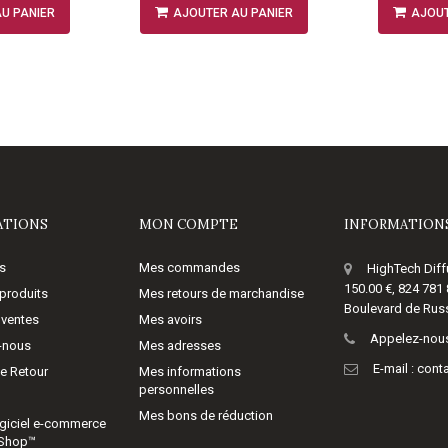
U PANIER
AJOUTER AU PANIER
AJOUT
ATIONS
MON COMPTE
INFORMATIONS
s
Mes commandes
HighTech Diff
150.00 €, 824 781
produits
Mes retours de marchandise
Boulevard de Russ
 ventes
Mes avoirs
Appelez-nous
-nous
Mes adresses
E-mail :
cont
de Retour
Mes informations
personnelles
Mes bons de réduction
giciel e-commerce
aShop™