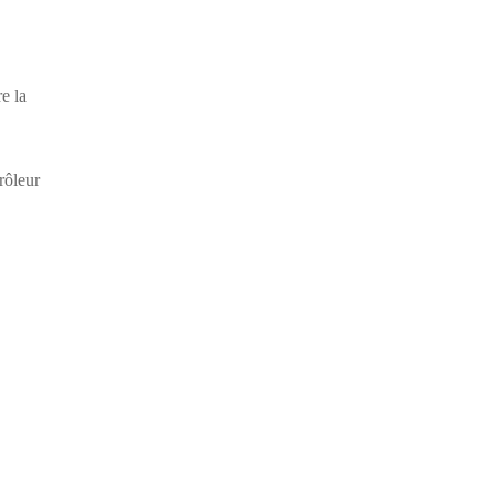
re la
rôleur