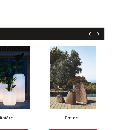
inière...
Pot de...