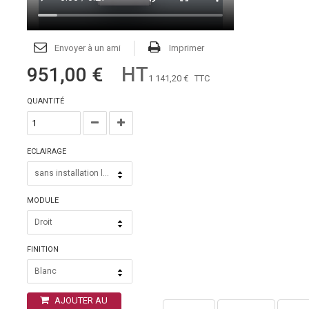
Envoyer à un ami
Imprimer
HT
951,00 €
1 141,20 €
TTC
QUANTITÉ
ECLAIRAGE
sans installation lumineuse
MODULE
Droit
FINITION
Blanc
AJOUTER AU