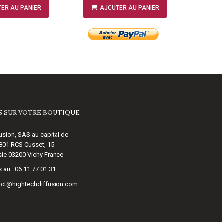
ER AU PANIER
AJOUTER AU PANIER
A
 SUR VOTRE BOUTIQUE
usion, SAS au capital de
 801 RCS Cusset, 15
ie 03200 Vichy France
 au :
06 11 77 01 31
act@hightechdiffusion.com