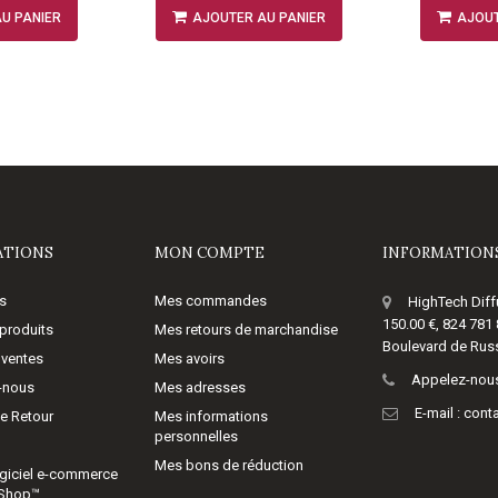
U PANIER
AJOUTER AU PANIER
AJOUT
ATIONS
MON COMPTE
INFORMATIONS
s
Mes commandes
HighTech Diff
150.00 €, 824 781
produits
Mes retours de marchandise
Boulevard de Russ
 ventes
Mes avoirs
Appelez-nous
-nous
Mes adresses
E-mail :
cont
de Retour
Mes informations
personnelles
Mes bons de réduction
giciel e-commerce
aShop™