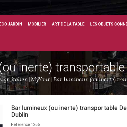
ÉCO JARDIN
MOBILIER
ART DE LA TABLE
LES OBJETS CONN
(ou inerte) transportable
ign italien
MyYour
Bar lumineux (ou inerte) tra
Bar lumineux (ou inerte) transportable D
Dublin
Référence
1266