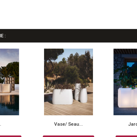
E :
.
Vase/ Seau...
Jard