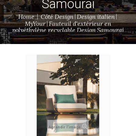
Samourai
Home
Côté Design
Design italien
MyYour
Fauteuil d'extérieur en
polyéthylène recyclable Design Samourai
Agrandir l'image