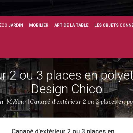
ÉCO JARDIN
MOBILIER
ART DE LA TABLE
LES OBJETS CONN
r 2 ou 3 places en polye
Design Chico
en
MyYour
Canapé d'extérieur 2 ou 3 places en po
Canapé d'extérieur 2 ou 3 places en