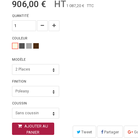
HT
906,00 €
1 087,20 €
TTC
QUANTITÉ
COULEUR
MODÈLE
2 Places
FINITION
Poleasy
COUSSIN
Sans coussin
AJOUTER AU
Tweet
Partager
Go
PANIER