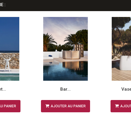
E :
t...
Bar...
Vase
U PANIER
AJOUTER AU PANIER
AJOUT