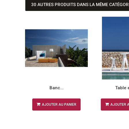
30 AUTRES PRODUITS DANS LA MÊME CATÉGORI
Banc...
Table e
NIER
AJOUTER AU PANIER
AJOUTER A