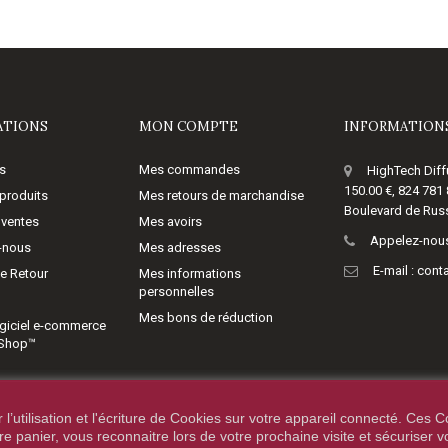
ATIONS
MON COMPTE
INFORMATIONS
s
Mes commandes
HighTech Diff
150.00 €, 824 781
produits
Mes retours de marchandise
Boulevard de Russ
 ventes
Mes avoirs
Appelez-nous
-nous
Mes adresses
E-mail :
cont
de Retour
Mes informations
personnelles
Mes bons de réduction
giciel e-commerce
aShop™
’utilisation et l'écriture de Cookies sur votre appareil connecté. Ces Co
tre panier, vous reconnaitre lors de votre prochaine visite et sécuriser 