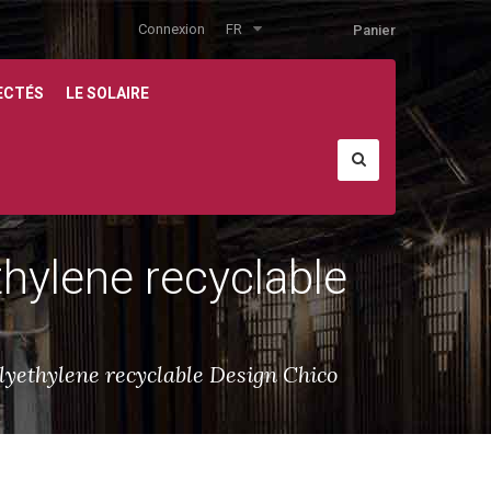
Connexion
FR
Panier
ECTÉS
LE SOLAIRE
thylene recyclable
lyethylene recyclable Design Chico