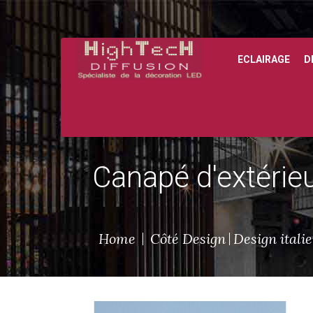
ECLAIRAGE
D
Le créateur du Poléasy, le polyéthylène facile à entretenir.
Canapé d'extérieu
Home
Côté Design
Design itali