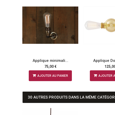
 D...
Applique minimali...
Applique Do
75,00 €
125,00
NIER
AJOUTER AU PANIER
AJOUTER A
30 AUTRES PRODUITS DANS LA MÊME CATÉGORI