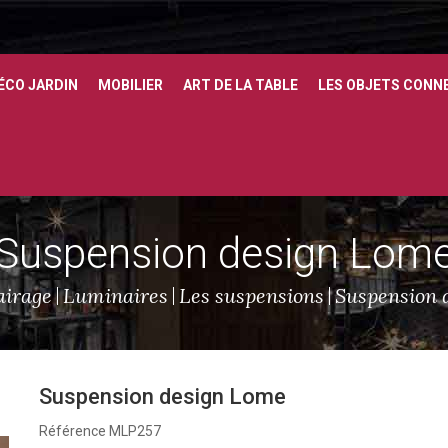
ÉCO JARDIN
MOBILIER
ART DE LA TABLE
LES OBJETS CONN
Suspension design Lom
airage
Luminaires
Les suspensions
Suspension 
Suspension design Lome
Référence
MLP257