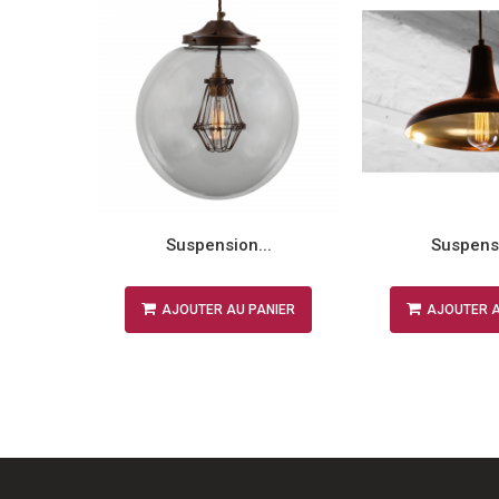
.
Suspension...
Suspensi
NIER
AJOUTER AU PANIER
AJOUTER A