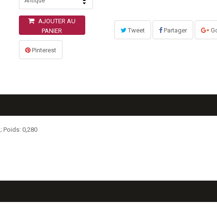
Antique
AJOUTER AU
Tweet
Partager
Go
PANIER
Pinterest
; Poids: 0,280