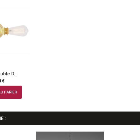
uble D...
Applique minimali...
Applique
 €
75,00 €
1
U PANIER
AJOUTER AU PANIER
AJOUT
E :