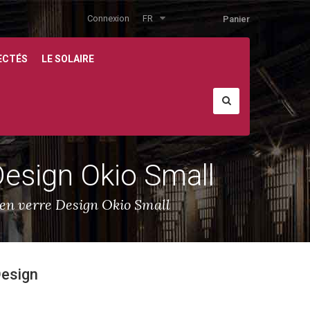
Connexion
FR
Panier
ECTÉS
LE SOLAIRE
esign Okio Small
en verre Design Okio Small
Design