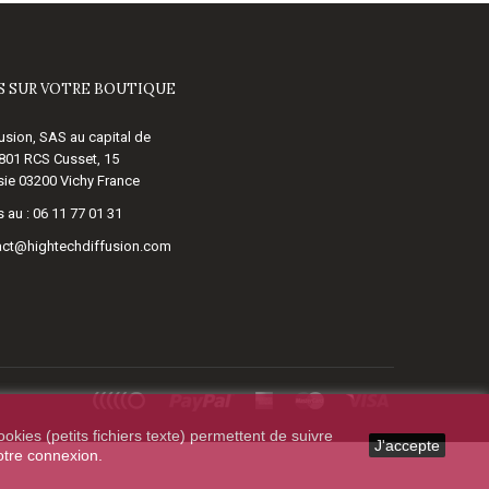
 SUR VOTRE BOUTIQUE
usion, SAS au capital de
 801 RCS Cusset, 15
ie 03200 Vichy France
 au :
06 11 77 01 31
act@hightechdiffusion.com
okies (petits fichiers texte) permettent de suivre
J'accepte
votre connexion.