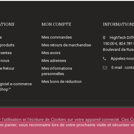
ATIONS
MON COMPTE
INFORMATIONS
s
Mes commandes
HighTech Diff
150.00 €, 824 781
produits
Mes retours de marchandise
Boulevard de Russ
 ventes
Mes avoirs
Appelez-nous
-nous
Mes adresses
E-mail :
cont
de Retour
Mes informations
personnelles
Mes bons de réduction
giciel e-commerce
aShop™
’utilisation et l'écriture de Cookies sur votre appareil connecté. Ces Co
tre panier, vous reconnaitre lors de votre prochaine visite et sécuriser 