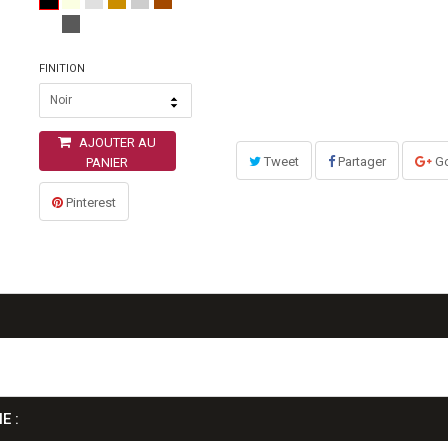
FINITION
Noir
AJOUTER AU
Tweet
Partager
Go
PANIER
Pinterest
E :