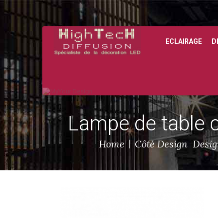
ECLAIRAGE
D
Le créateur du Poléasy, le polyéthylène facile à entretenir.
Lampe de table 
Home
Côté Design
Desig