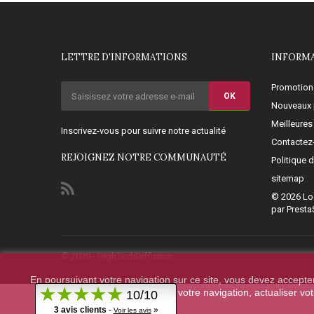
LETTRE D'INFORMATIONS
INFORM
Promotion
OK
Nouveaux 
Meilleures
Inscrivez-vous pour suivre notre actualité
Contactez
REJOIGNEZ NOTRE COMMUNAUTÉ
Politique 
sitemap
© 2026
Lo
par Prest
© 2020 - HighTechDiffusion.
En poursuivant votre navigation sur ce site, vous devez accepter l
votre navigation, actualiser vo