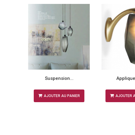
.
Suspension...
Applique 
NIER
AJOUTER AU PANIER
AJOUTER A