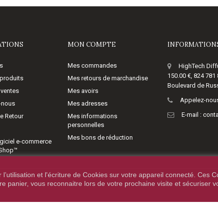
ATIONS
MON COMPTE
INFORMATIONS
s
Mes commandes
HighTech Diff
150.00 €, 824 781
produits
Mes retours de marchandise
Boulevard de Russ
 ventes
Mes avoirs
Appelez-nous
-nous
Mes adresses
E-mail :
cont
de Retour
Mes informations
personnelles
Mes bons de réduction
giciel e-commerce
aShop™
’utilisation et l'écriture de Cookies sur votre appareil connecté. Ces Co
tre panier, vous reconnaitre lors de votre prochaine visite et sécuriser 