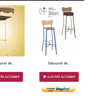
ret de...
Tabouret de...
T
ER AU PANIER
AJOUTER AU PANIER
A