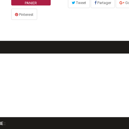
Tweet
Partager
Go
PANIER
Pinterest
E :