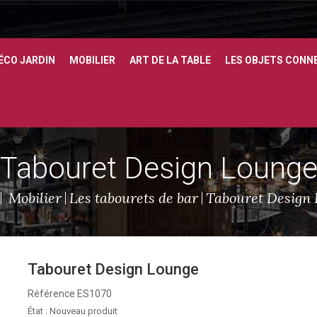
ÉCO JARDIN
MOBILIER
ART DE LA TABLE
LES OBJETS CONN
Tabouret Design Loung
Mobilier
Les tabourets de bar
Tabouret Design
Tabouret Design Lounge
Référence
ES1070
État :
Nouveau produit