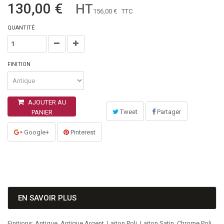
130,00 €
HT
156,00 €
TTC
QUANTITÉ
FINITION
AJOUTER AU
Tweet
Partager
PANIER
Google+
Pinterest
EN SAVOIR PLUS
Finitions: Antique, Antique Argent, Laiton Poli, Laiton Satin, Chrome Poli,