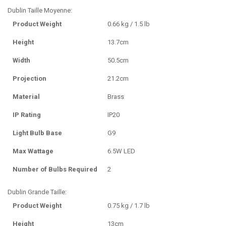
Dublin Taille Moyenne:
Product Weight
0.66 kg / 1.5 lb
Height
13.7cm
Width
50.5cm
Projection
21.2cm
Material
Brass
IP Rating
IP20
Light Bulb Base
G9
Max Wattage
6.5W LED
Number of Bulbs Required
2
Dublin Grande Taille:
Product Weight
0.75 kg / 1.7 lb
Height
13cm