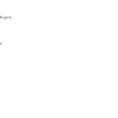
 Argent,
th