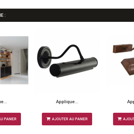
E :
e...
Applique...
App
U PANIER
AJOUTER AU PANIER
AJOUT