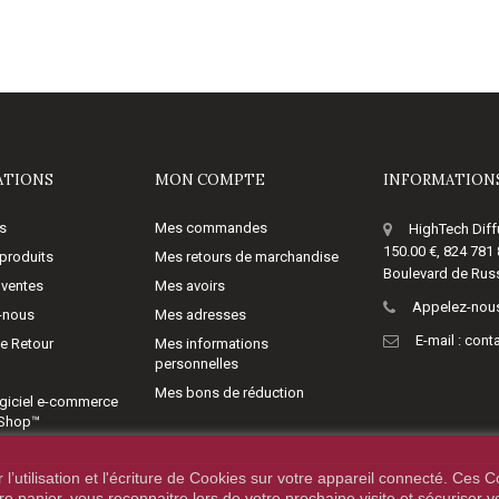
ATIONS
MON COMPTE
INFORMATIONS
s
Mes commandes
HighTech Diff
150.00 €, 824 781
produits
Mes retours de marchandise
Boulevard de Russ
 ventes
Mes avoirs
Appelez-nous
-nous
Mes adresses
E-mail :
cont
de Retour
Mes informations
personnelles
Mes bons de réduction
giciel e-commerce
aShop™
’utilisation et l'écriture de Cookies sur votre appareil connecté. Ces Co
tre panier, vous reconnaitre lors de votre prochaine visite et sécuriser 