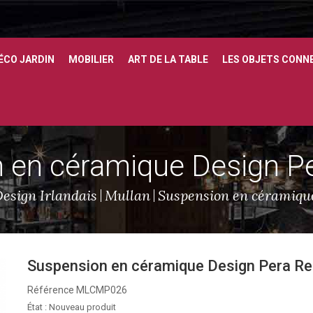
ÉCO JARDIN
MOBILIER
ART DE LA TABLE
LES OBJETS CONN
 en céramique Design Pe
esign Irlandais
Mullan
Suspension en céramiqu
Suspension en céramique Design Pera Re
Référence
MLCMP026
État :
Nouveau produit