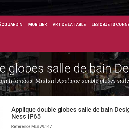
ÉCO JARDIN
MOBILIER
ART DE LA TABLE
LES OBJETS CONN
e globes salle de bain D
gn Irlandais
Mullan
Applique double globes sall
Applique double globes salle de bain Desi
Ness IP65
Référence
MLBWL147