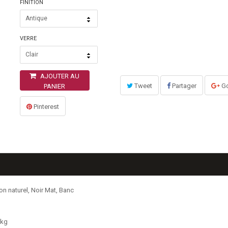
FINITION
Antique
VERRE
Clair
AJOUTER AU
Tweet
Partager
Go
PANIER
Pinterest
ton naturel, Noir Mat, Banc
 kg