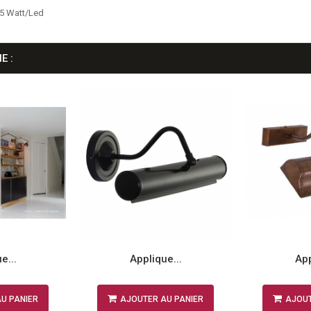
,5 Watt/Led
E :
e...
Applique...
App
U PANIER
AJOUTER AU PANIER
AJOUT