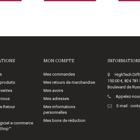
ATIONS
MON COMPTE
INFORMATIONS
s
Mes commandes
HighTech Diff
150.00 €, 824 781
produits
Mes retours de marchandise
Boulevard de Russ
 ventes
Mes avoirs
Appelez-nous
-nous
Mes adresses
E-mail :
cont
de Retour
Mes informations
personnelles
Mes bons de réduction
giciel e-commerce
aShop™