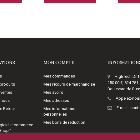
ATIONS
MON COMPTE
INFORMATIONS
s
Mes commandes
HighTech Diff
150.00 €, 824 781
produits
Mes retours de marchandise
Boulevard de Russ
 ventes
Mes avoirs
Appelez-nous
-nous
Mes adresses
E-mail :
cont
de Retour
Mes informations
personnelles
Mes bons de réduction
giciel e-commerce
aShop™