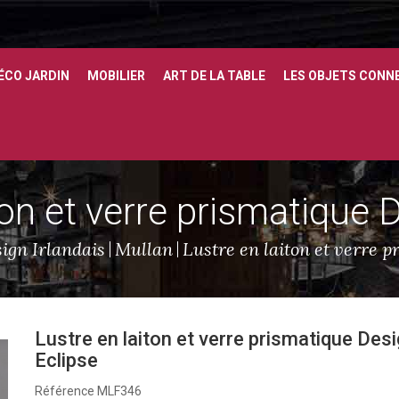
ÉCO JARDIN
MOBILIER
ART DE LA TABLE
LES OBJETS CONN
ton et verre prismatique 
ign Irlandais
Mullan
Lustre en laiton et verre p
Lustre en laiton et verre prismatique Des
Eclipse
Référence
MLF346