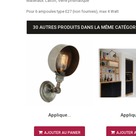
Matériaux: Laiton, Verre prismatique
Pour 6 ampoules type E27 (non fournies), max 4 Watt
30 AUTRES PRODUITS DANS LA MÊME CATÉGORI
.
Applique...
Appliqu
NIER
AJOUTER AU PANIER
AJOUTER A