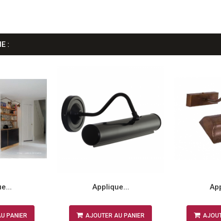
E :
e...
Applique...
App
U PANIER
AJOUTER AU PANIER
AJOUT