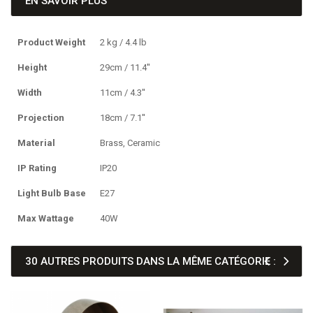
EN SAVOIR PLUS
Product Weight
2 kg / 4.4 lb
Height
29cm / 11.4''
Width
11cm / 4.3''
Projection
18cm / 7.1''
Material
Brass, Ceramic
IP Rating
IP20
Light Bulb Base
E27
Max Wattage
40W
30 AUTRES PRODUITS DANS LA MÊME CATÉGORIE :