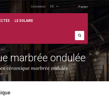
Connexion
FR
Panier
ECTÉS
LE SOLAIRE
que marbrée ondulée
r en céramique marbrée ondulée
mique