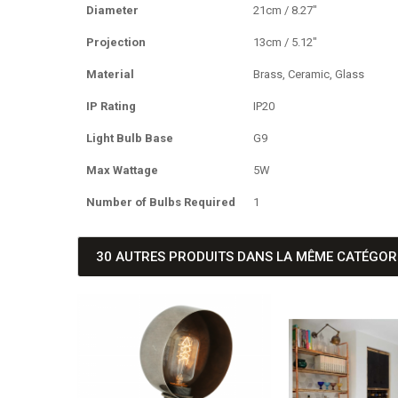
Diameter
21cm / 8.27"
Projection
13cm / 5.12"
Material
Brass, Ceramic, Glass
IP Rating
IP20
Light Bulb Base
G9
Max Wattage
5W
Number of Bulbs Required
1
30 AUTRES PRODUITS DANS LA MÊME CATÉGORI