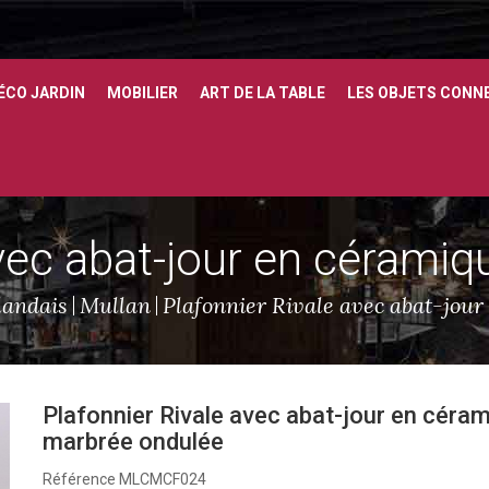
ÉCO JARDIN
MOBILIER
ART DE LA TABLE
LES OBJETS CONN
avec abat-jour en cérami
landais
Mullan
Plafonnier Rivale avec abat-jou
Plafonnier Rivale avec abat-jour en céra
marbrée ondulée
Référence
MLCMCF024