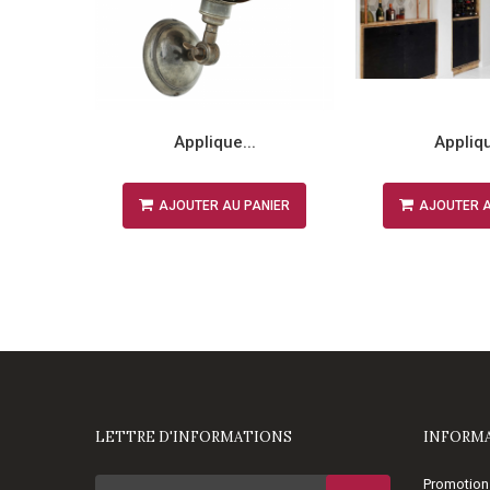
.
Applique...
Appliqu
NIER
AJOUTER AU PANIER
AJOUTER A
LETTRE D'INFORMATIONS
INFORM
Promotion