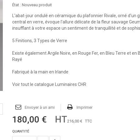
État :
Nouveau produit
L'abat-jour ondulé en céramique du plafonnier Rivale, orné d'un 
central en verre, évoque l'allure délicate de la fleur sauvage Geum
insufflant à votre espace un sentiment de tranquillité et de sophis
5 Finitions, 3 Types de Verre
Existe également
Argile Noire
,
en Rouge Fer
,
en Bleu Terre
et
en 
Rayé
Fabriqué à la main en Irlande
Voir tout le catalogue Luminaires CHR
Envoyer à un ami
Imprimer
HT
180,00 €
216,00 €
TTC
QUANTITÉ