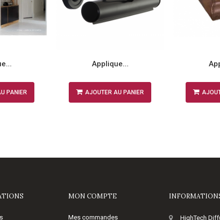
e...
Applique...
App
U PANIER
AJOUTER AU PANIER
AJOUT
ATIONS
MON COMPTE
INFORMATIONS
s
Mes commandes
HighTech Diff