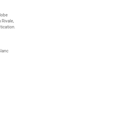
globe
 Rivale,
tication.
Blanc