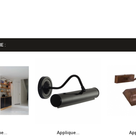
E :
e...
Applique...
App