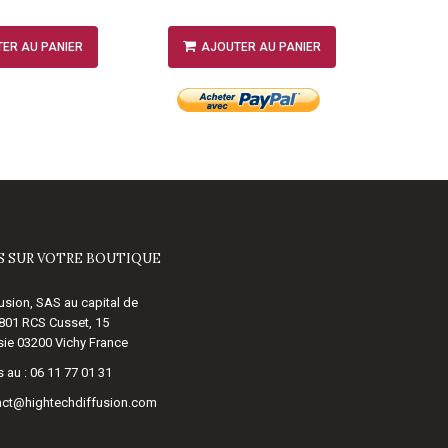
ER AU PANIER
AJOUTER AU PANIER
A
 SUR VOTRE BOUTIQUE
usion, SAS au capital de
 801 RCS Cusset, 15
ie 03200 Vichy France
 au :
06 11 77 01 31
act@hightechdiffusion.com