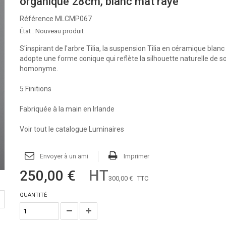
organique 28cm, blanc mat rayé
Référence
MLCMP067
État :
Nouveau produit
S'inspirant de l'arbre Tilia, la suspension Tilia en céramique blan
adopte une forme conique qui reflète la silhouette naturelle de s
homonyme.
5 Finitions
Fabriquée à la main en Irlande
Voir tout le catalogue Luminaires
Envoyer à un ami
Imprimer
HT
250,00 €
300,00 €
TTC
QUANTITÉ