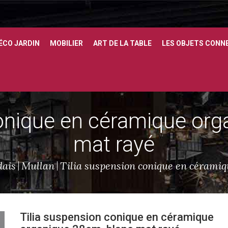
ÉCO JARDIN
MOBILIER
ART DE LA TABLE
LES OBJETS CONN
conique en céramique org
mat rayé
dais
Mullan
Tilia suspension conique en céramiq
Tilia suspension conique en céramique