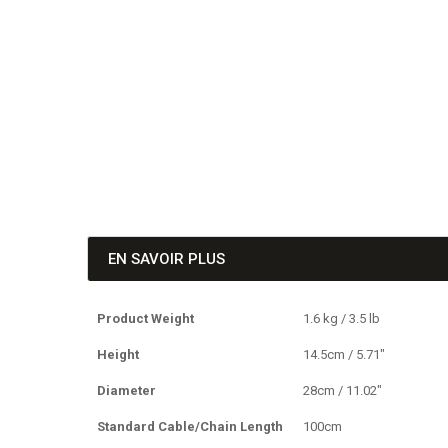
EN SAVOIR PLUS
Product Weight
1.6 kg / 3.5 lb
Height
14.5cm / 5.71"
Diameter
28cm / 11.02"
Standard Cable/Chain Length
100cm