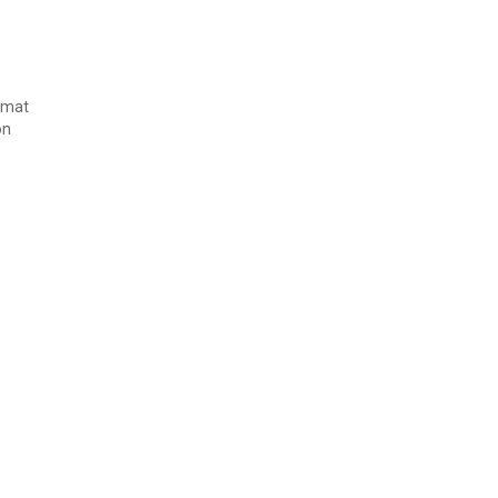
c mat
on