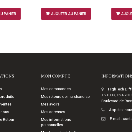
U PANIER
AJOUTER AU PANIER
AJOUT
ATIONS
MON COMPTE
INFORMATIONS
s
Mes commandes
HighTech Diff
150.00 €, 824 781
produits
Mes retours de marchandise
Boulevard de Russ
 ventes
Mes avoirs
Appelez-nous
-nous
Mes adresses
E-mail :
cont
de Retour
Mes informations
personnelles